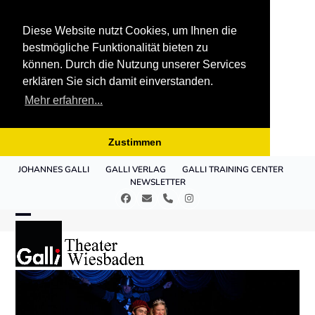
Diese Website nutzt Cookies, um Ihnen die
bestmögliche Funktionalität bieten zu
können. Durch die Nutzung unserer Services
erklären Sie sich damit einverstanden.
Mehr erfahren...
Zustimmen
Skip
JOHANNES GALLI
GALLI VERLAG
GALLI TRAINING CENTER
to
NEWSLETTER
content
Facebook
E-
Telefon
Instagram
Mail
Open
Close
mobile
mobile
menu
menu