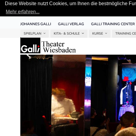
Diese Website nutzt Cookies, um Ihnen die bestmögliche Funk
Mehr erfahren...
Skip
JOHANNES GALLI
GALLI VERLAG
GALLI TRAINING CENTER
to
content
SPIELPLAN
KITA- & SCHULE
KURSE
TRAINING C