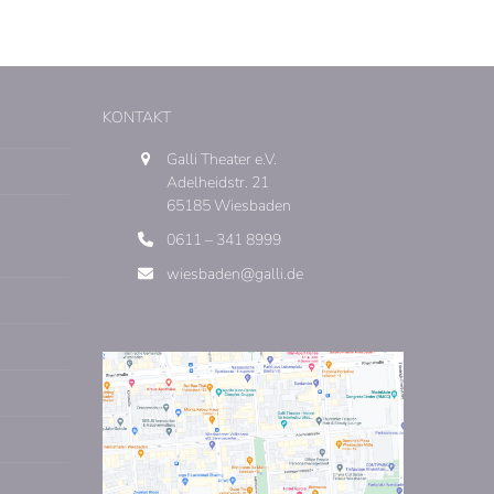
KONTAKT
Galli Theater e.V.
Adelheidstr. 21
65185 Wiesbaden
0611 – 341 8999
wiesbaden@galli.de