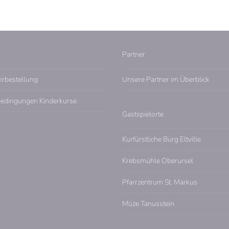
Partner
orbestellung
Unsere Partner im Überblick
edingungen Kinderkurse
Gastspielorte
Kurfürstliche Burg Eltville
Krebsmühle Oberursel
Pfarrzentrum St. Markus
Müze Tanusstein