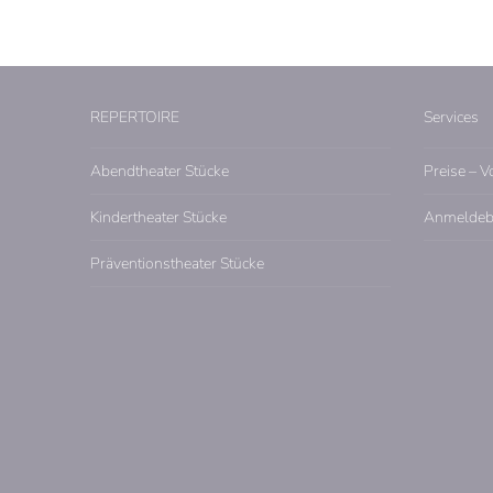
REPERTOIRE
Services
Abendtheater Stücke
Preise – V
Kindertheater Stücke
Anmeldeb
Präventionstheater Stücke