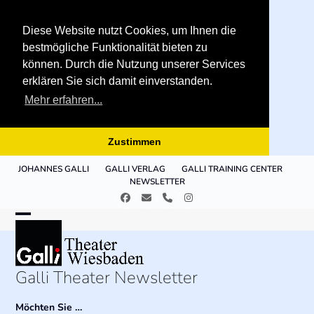
Diese Website nutzt Cookies, um Ihnen die
bestmögliche Funktionalität bieten zu
können. Durch die Nutzung unserer Services
erklären Sie sich damit einverstanden.
Mehr erfahren...
Zustimmen
Skip
JOHANNES GALLI
GALLI VERLAG
GALLI TRAINING CENTER
to
NEWSLETTER
content
Facebook
E-
Telefon
Instagram
Mail
Open
Close
mobile
mobile
menu
menu
Galli Theater Newsletter
Möchten Sie …