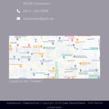
65185 Wiesbaden
0611 – 341 8999
wiesbaden@galli.de
Lageplan des Theaters
Impressum
|
Datenschutz
| Copyright 2018
Galli Deutschland
- Alle Rechte
vorbehalten