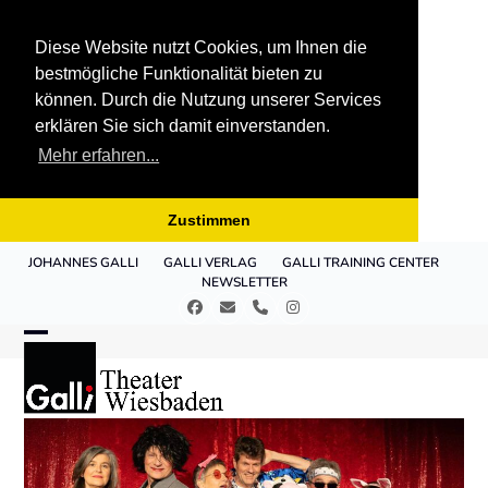
Diese Website nutzt Cookies, um Ihnen die
bestmögliche Funktionalität bieten zu
können. Durch die Nutzung unserer Services
erklären Sie sich damit einverstanden.
Mehr erfahren...
Zustimmen
Skip
JOHANNES GALLI
GALLI VERLAG
GALLI TRAINING CENTER
to
NEWSLETTER
content
Facebook
E-
Telefon
Instagram
Mail
Open
Close
mobile
mobile
menu
menu