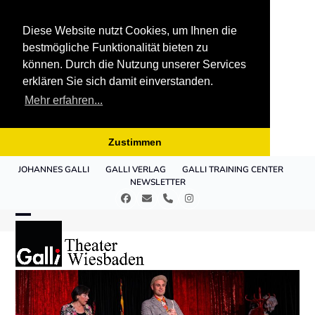
Diese Website nutzt Cookies, um Ihnen die
bestmögliche Funktionalität bieten zu
können. Durch die Nutzung unserer Services
erklären Sie sich damit einverstanden.
Mehr erfahren...
Zustimmen
Skip
JOHANNES GALLI
GALLI VERLAG
GALLI TRAINING CENTER
to
NEWSLETTER
content
Facebook
E-
Telefon
Instagram
Mail
Open
Close
mobile
mobile
menu
menu