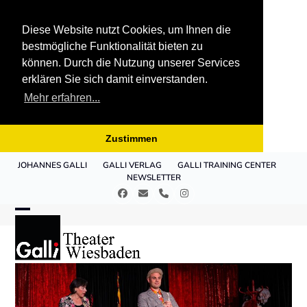
Diese Website nutzt Cookies, um Ihnen die
bestmögliche Funktionalität bieten zu
können. Durch die Nutzung unserer Services
erklären Sie sich damit einverstanden.
Mehr erfahren...
Zustimmen
Skip
JOHANNES GALLI
GALLI VERLAG
GALLI TRAINING CENTER
to
NEWSLETTER
content
Facebook
E-
Telefon
Instagram
Mail
Open
Close
mobile
mobile
menu
menu