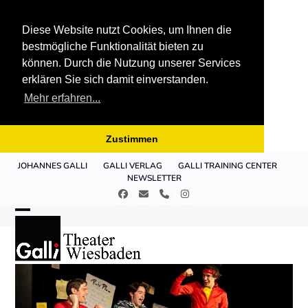
Diese Website nutzt Cookies, um Ihnen die
bestmögliche Funktionalität bieten zu
können. Durch die Nutzung unserer Services
erklären Sie sich damit einverstanden.
Mehr erfahren...
Zustimmen
Skip
JOHANNES GALLI
GALLI VERLAG
GALLI TRAINING CENTER
to
NEWSLETTER
content
Facebook
E-
Telefon
Instagram
Mail
Open
Close
mobile
mobile
menu
menu