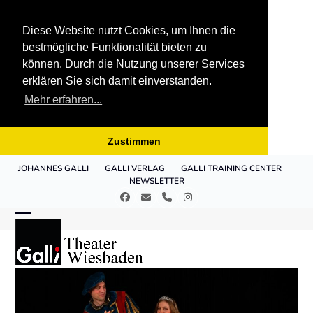
Diese Website nutzt Cookies, um Ihnen die
bestmögliche Funktionalität bieten zu
können. Durch die Nutzung unserer Services
erklären Sie sich damit einverstanden.
Mehr erfahren...
Zustimmen
Skip
JOHANNES GALLI
GALLI VERLAG
GALLI TRAINING CENTER
to
NEWSLETTER
content
Facebook
E-
Telefon
Instagram
Mail
Open
Close
mobile
mobile
menu
menu