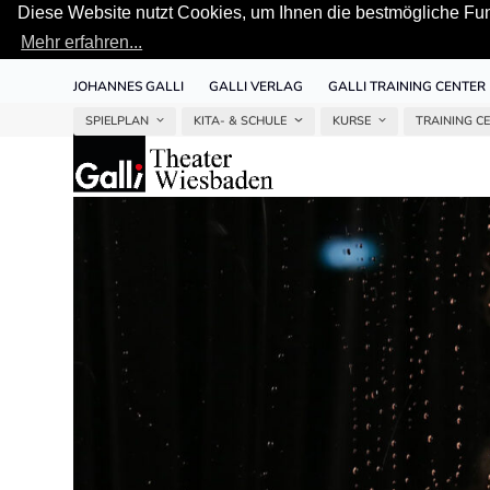
Diese Website nutzt Cookies, um Ihnen die bestmögliche Funk
Mehr erfahren...
Skip
JOHANNES GALLI
GALLI VERLAG
GALLI TRAINING CENTER
to
content
SPIELPLAN
KITA- & SCHULE
KURSE
TRAINING C