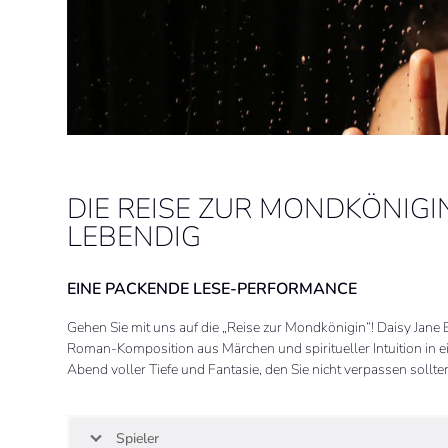
DIE REISE ZUR MONDKÖNIGI
LEBENDIG
EINE PACKENDE LESE-PERFORMANCE
Gehen Sie mit uns auf die „Reise zur Mondkönigin“! Daisy Jane E
Roman-Komposition aus Märchen und spiritueller Intuition in e
Abend voller Tiefe und Fantasie, den Sie nicht verpassen sollte
Spieler