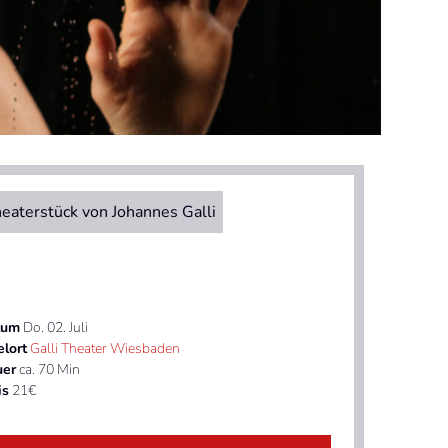
eaterstück von Johannes Galli
tum
Do. 02. Juli
elort
Galli Theater Wiesbaden
uer
ca. 70 Min
is
21€