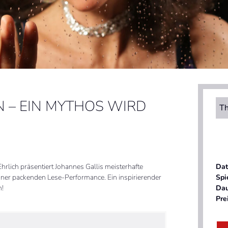
N – EIN MYTHOS WIRD
Th
hrlich präsentiert Johannes Gallis meisterhafte
Da
iner packenden Lese-Performance. Ein inspirierender
Spi
n!
Da
Pre