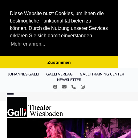
Diese Website nutzt Cookies, um Ihnen die
bestmögliche Funktionalität bieten zu
können. Durch die Nutzung unserer Services
erklären Sie sich damit einverstanden.
Mehr erfahren...
Zustimmen
Skip
JOHANNES GALLI
GALLI VERLAG
GALLI TRAINING CENTER
to
NEWSLETTER
content
Facebook
E-
Telefon
Instagram
Mail
Open
Close
mobile
mobile
menu
menu