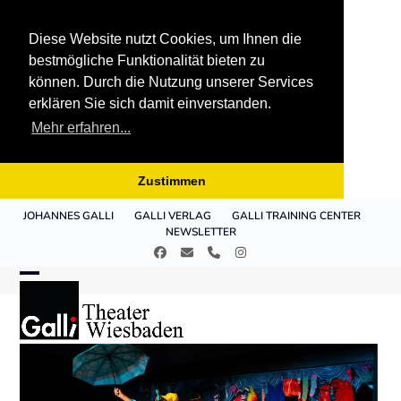
Diese Website nutzt Cookies, um Ihnen die
bestmögliche Funktionalität bieten zu
können. Durch die Nutzung unserer Services
erklären Sie sich damit einverstanden.
Mehr erfahren...
Zustimmen
Skip
JOHANNES GALLI
GALLI VERLAG
GALLI TRAINING CENTER
to
NEWSLETTER
content
Facebook
E-
Telefon
Instagram
Mail
Open
Close
mobile
mobile
menu
menu