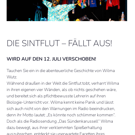
DIE SINTFLUT – FÄLLT AUS!
WIRD AUF DEN 12. JULI VERSCHOBEN!
Tauchen Sie ein in die abenteuerliche Geschichte von Wilma
Wutz.
Während draußen in der Welt die Sintflut tobt, verharrt Wilma
in ihren eigenen vier Wänden, als ob nichts geschehen wäre,
und bereitet sich als pflichtbewusste Lehrerin auf ihren
Biologie-Unterricht vor. Wilma kennt keine Panik und lässt
sich auch nicht von den Warnungen im Radio beeindrucken,
denn ihr Motto lautet: „Es könnte noch schlimmer kommen“.
Doch als die Radiosendung „Das Sündenkarussell“ Wilma
dazu bewegt, aus ihrer verklemmten Spießerhaltung
auszubrechen, entdeckt sie unerwartete Facetten ihres