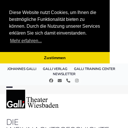
Diese Website nutzt Cookies, um Ihnen die
bestmögliche Funktionalität bieten zu
können. Durch die Nutzung unserer Services
erklären Sie sich damit einverstanden.
Mehr erfahren...
Zustimmen
Skip
JOHANNES GALLI
GALLI VERLAG
GALLI TRAINING CENTER
to
NEWSLETTER
content
Facebook
E-
Telefon
Instagram
Mail
Open
Close
mobile
mobile
menu
menu
DIE