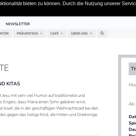
tionalität bieten zu können. Durch die Nutzung unserer Service
NEWSLETTER
ENTER
PRÄVENTION
CAFÉ
ÜBER UNS
TE
Th
D KITAS
Mus
 Jesu mit sehr viel Humor auf traditionelle und
es Engels, dass Maria einen Sohn gebären wird,
Ab 
Josef, die in der geschäftigen Weihnachtszeit bei den
s gegen das heilige Kind, die Hirten und Dreikönige,
Da
Spi
Da
Pre