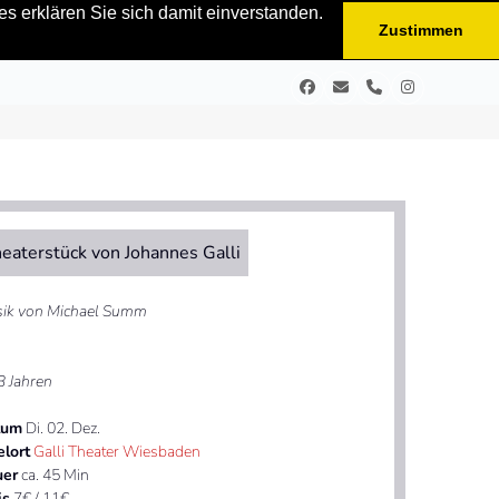
s erklären Sie sich damit einverstanden.
Zustimmen
Facebook
E-
Telefon
Instagram
Mail
eaterstück von Johannes Galli
ik von Michael Summ
3 Jahren
tum
Di. 02. Dez.
elort
Galli Theater Wiesbaden
uer
ca. 45 Min
is
7€ / 11€