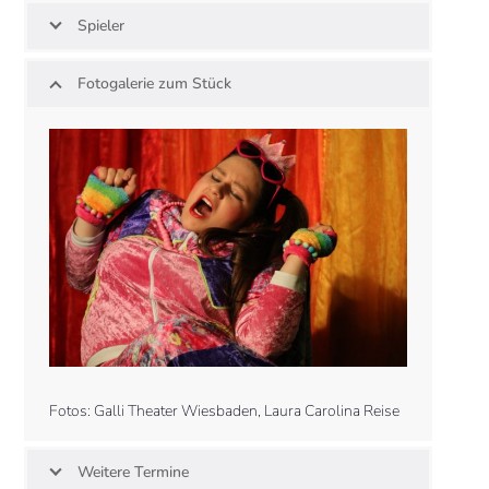
Spieler
Fotogalerie zum Stück
Use
the
left
and
right
arrow
keys
to
access
the
carousel
navigation
Fotos: Galli Theater Wiesbaden, Laura Carolina Reise
buttons
Weitere Termine