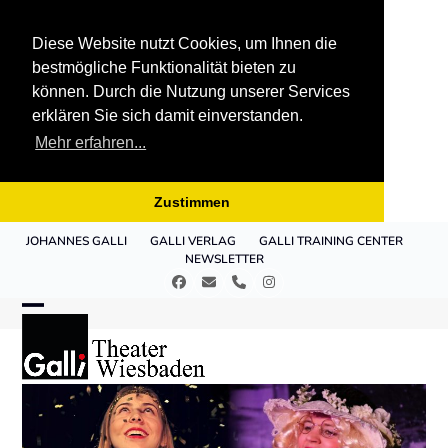
Diese Website nutzt Cookies, um Ihnen die
bestmögliche Funktionalität bieten zu
können. Durch die Nutzung unserer Services
erklären Sie sich damit einverstanden.
Mehr erfahren...
Zustimmen
Skip
JOHANNES GALLI
GALLI VERLAG
GALLI TRAINING CENTER
to
NEWSLETTER
content
Facebook
E-
Telefon
Instagram
Mail
Open
Close
mobile
mobile
menu
menu