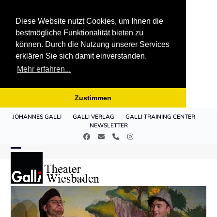
Diese Website nutzt Cookies, um Ihnen die
bestmögliche Funktionalität bieten zu
können. Durch die Nutzung unserer Services
erklären Sie sich damit einverstanden.
Mehr erfahren...
Zustimmen
Skip
JOHANNES GALLI
GALLI VERLAG
GALLI TRAINING CENTER
to
NEWSLETTER
content
Facebook
E-
Telefon
Instagram
Mail
Open
Close
mobile
mobile
menu
menu