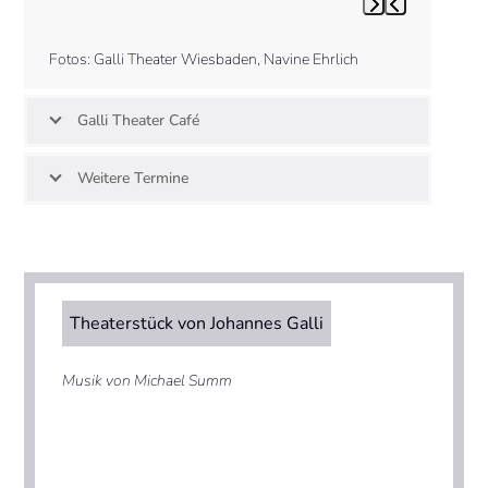
Press
navigation
escape
buttons
to
Fotos: Galli Theater Wiesbaden, Navine Ehrlich
go
to
the
Galli Theater Café
first
slide
Weitere Termine
Theaterstück von Johannes Galli
Musik von Michael Summ