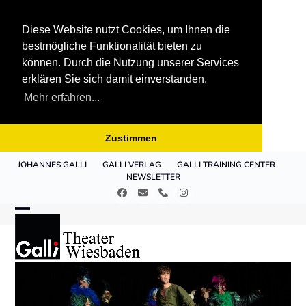
Diese Website nutzt Cookies, um Ihnen die
bestmögliche Funktionalität bieten zu
können. Durch die Nutzung unserer Services
erklären Sie sich damit einverstanden.
Mehr erfahren...
Zustimmen
Skip
JOHANNES GALLI
GALLI VERLAG
GALLI TRAINING CENTER
to
NEWSLETTER
content
Facebook
E-
Telefon
Instagram
Mail
Open
Close
mobile
mobile
menu
menu