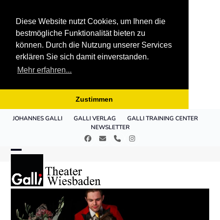
Diese Website nutzt Cookies, um Ihnen die
bestmögliche Funktionalität bieten zu
können. Durch die Nutzung unserer Services
erklären Sie sich damit einverstanden.
Mehr erfahren...
Zustimmen
Skip
JOHANNES GALLI
GALLI VERLAG
GALLI TRAINING CENTER
to
NEWSLETTER
content
Facebook
E-
Telefon
Instagram
Mail
Open
Close
mobile
mobile
menu
menu