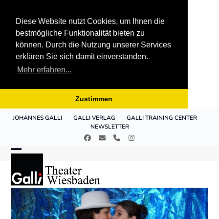
Diese Website nutzt Cookies, um Ihnen die
bestmögliche Funktionalität bieten zu
können. Durch die Nutzung unserer Services
erklären Sie sich damit einverstanden.
Mehr erfahren...
Zustimmen
Skip
JOHANNES GALLI
GALLI VERLAG
GALLI TRAINING CENTER
to
NEWSLETTER
content
Facebook
E-
Telefon
Instagram
Mail
Open
Close
mobile
mobile
menu
menu