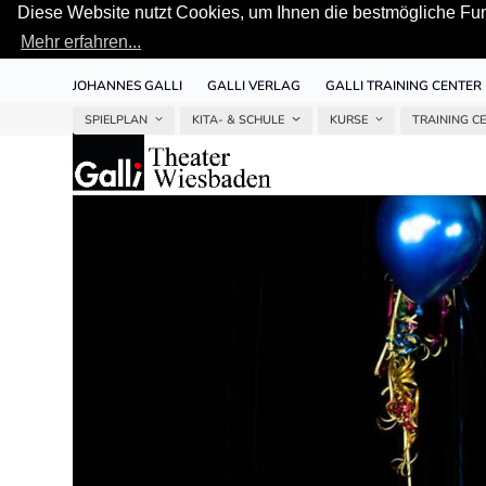
Diese Website nutzt Cookies, um Ihnen die bestmögliche Funk
Mehr erfahren...
Skip
JOHANNES GALLI
GALLI VERLAG
GALLI TRAINING CENTER
to
content
SPIELPLAN
KITA- & SCHULE
KURSE
TRAINING C