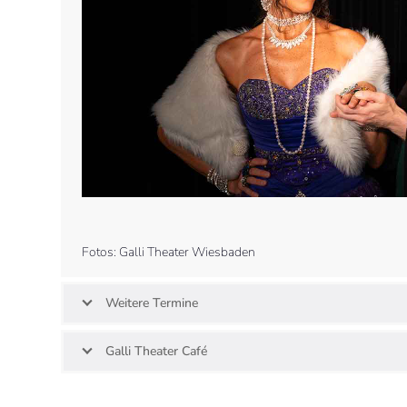
the
carousel
navigation
buttons
Press
escape
to
Fotos: Galli Theater Wiesbaden
go
to
the
Weitere Termine
first
slide
Galli Theater Café