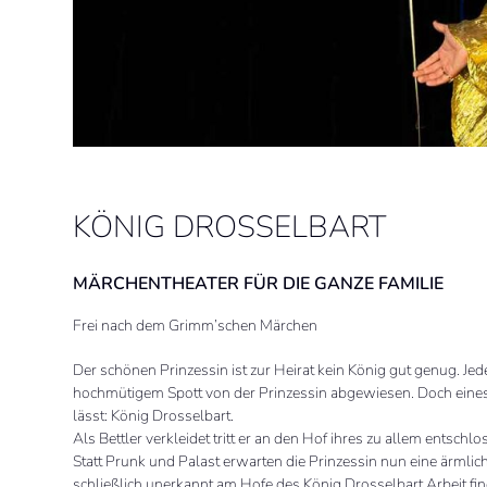
KÖNIG DROSSELBART
MÄRCHENTHEATER FÜR DIE GANZE FAMILIE
Frei nach dem Grimm’schen Märchen
Der schönen Prinzessin ist zur Heirat kein König gut genug. J
hochmütigem Spott von der Prinzessin abgewiesen. Doch eines Tag
lässt: König Drosselbart.
Als Bettler verkleidet tritt er an den Hof ihres zu allem entsc
Statt Prunk und Palast erwarten die Prinzessin nun eine ärmlich
schließlich unerkannt am Hofe des König Drosselbart Arbeit find