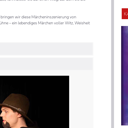
K
 bringen wir diese Märcheninszenierung von
hne – ein lebendiges Märchen voller Witz, Weisheit