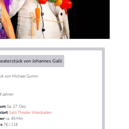
eaterstück von Johannes Galli
ik von Michael Summ
4 Jahren
tum
Sa. 27. Dez.
elort
Galli Theater Wiesbaden
uer
ca. 45 Min
is
7€ / 11€