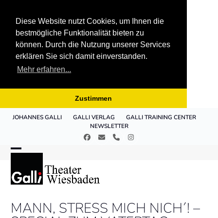
Diese Website nutzt Cookies, um Ihnen die
bestmögliche Funktionalität bieten zu
können. Durch die Nutzung unserer Services
erklären Sie sich damit einverstanden.
Mehr erfahren...
Zustimmen
Skip
JOHANNES GALLI
GALLI VERLAG
GALLI TRAINING CENTER
to
NEWSLETTER
content
Facebook
E-
Telefon
Instagram
Mail
Open
Close
mobile
mobile
menu
menu
MANN, STRESS MICH NICH´! –