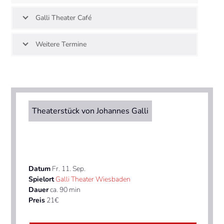
go
to
Galli Theater Café
the
first
slide
Weitere Termine
Theaterstück von Johannes Galli
Datum
Fr. 11. Sep.
Spielort
Galli Theater Wiesbaden
Dauer
ca. 90 min
Preis
21€