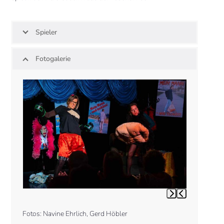
Spieler
Fotogalerie
Use
the
left
and
right
arrow
keys
to
access
the
carousel
Press
navigation
escape
buttons
Fotos: Navine Ehrlich, Gerd Höbler
to