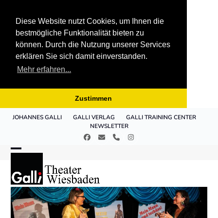
Diese Website nutzt Cookies, um Ihnen die
bestmögliche Funktionalität bieten zu
können. Durch die Nutzung unserer Services
erklären Sie sich damit einverstanden.
Mehr erfahren...
Zustimmen
Skip
JOHANNES GALLI
GALLI VERLAG
GALLI TRAINING CENTER
to
NEWSLETTER
content
Facebook
E-
Telefon
Instagram
Mail
Open
Close
mobile
mobile
menu
menu