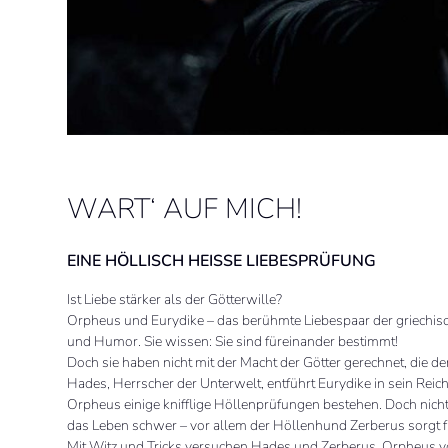
WART‘ AUF MICH!
EINE HÖLLISCH HEISSE LIEBESPRÜFUNG
Ist Liebe stärker als der Götterwille?
Orpheus und Eurydike – das berühmte Liebespaar der griechisch
und Humor. Sie wissen: Sie sind füreinander bestimmt!
Doch sie haben nicht mit der Macht der Götter gerechnet, die 
Hades, Herrscher der Unterwelt, entführt Eurydike in sein Reic
Orpheus einige knifflige Höllenprüfungen bestehen. Doch nicht
das Leben schwer – vor allem der Höllenhund Zerberus sorgt fü
Mit Witz und Tricks versuchen Hades und Zerberus, Orpheus v