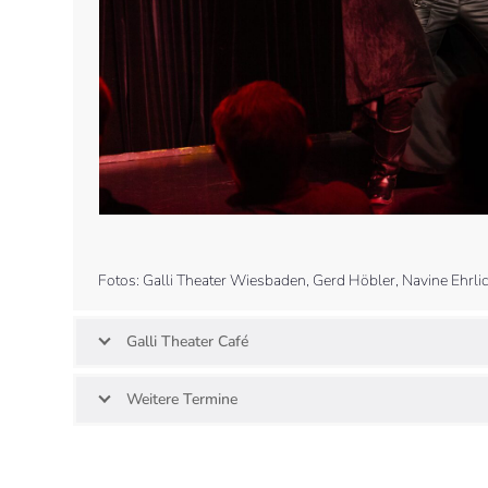
buttons
Press
escape
to
Fotos: Galli Theater Wiesbaden, Gerd Höbler, Navine Ehrli
go
to
the
Galli Theater Café
first
slide
Weitere Termine