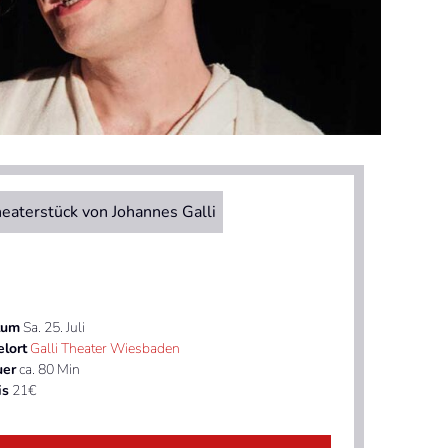
eaterstück von Johannes Galli
tum
Sa. 25. Juli
elort
Galli Theater Wiesbaden
uer
ca. 80 Min
is
21€