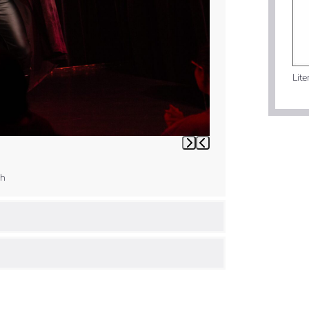
Lit
ch