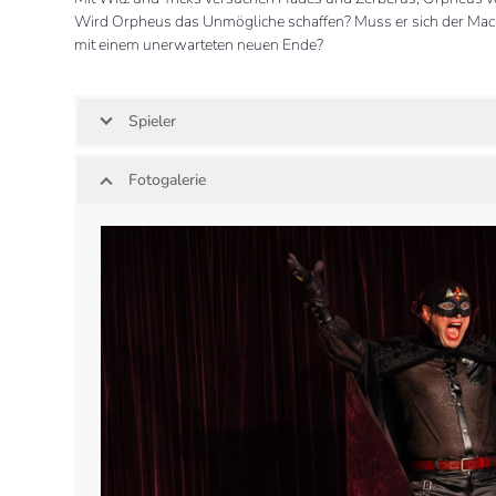
Wird Orpheus das Unmögliche schaffen? Muss er sich der Mach
mit einem unerwarteten neuen Ende?
Spieler
Fotogalerie
Use
the
left
and
right
arrow
keys
to
access
the
carousel
navigation