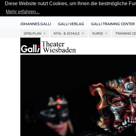
Diese Website nutzt Cookies, um Ihnen die bestmögliche Funk
Mehr erfahren...
Skip
JOHANNES GALLI
GALLI VERLAG
GALLI TRAINING CENTER
to
content
SPIELPLAN
KITA- & SCHULE
KURSE
TRAINING C