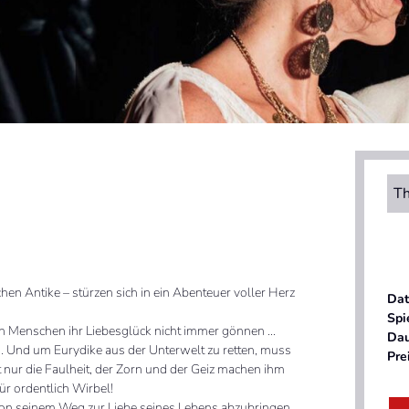
Th
en Antike – stürzen sich in ein Abenteuer voller Herz
Da
Spi
den Menschen ihr Liebesglück nicht immer gönnen …
Da
h. Und um Eurydike aus der Unterwelt zu retten, muss
Pre
 nur die Faulheit, der Zorn und der Geiz machen ihm
r ordentlich Wirbel!
on seinem Weg zur Liebe seines Lebens abzubringen.