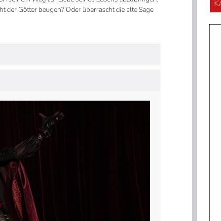
K
t der Götter beugen? Oder überrascht die alte Sage