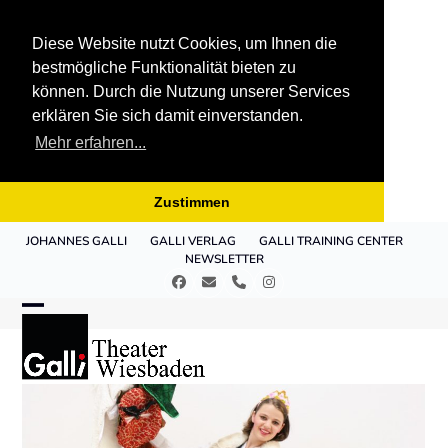
Diese Website nutzt Cookies, um Ihnen die
bestmögliche Funktionalität bieten zu
können. Durch die Nutzung unserer Services
erklären Sie sich damit einverstanden.
Mehr erfahren...
Zustimmen
Skip
JOHANNES GALLI
GALLI VERLAG
GALLI TRAINING CENTER
to
NEWSLETTER
content
Facebook
E-
Telefon
Instagram
Mail
Open
Close
mobile
mobile
menu
menu