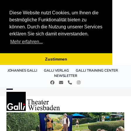
Diese Website nutzt Cookies, um Ihnen die
bestmögliche Funktionalität bieten zu
können. Durch die Nutzung unserer Services
erklären Sie sich damit einverstanden.
Mehr erfahren...
Zustimmen
Skip
JOHANNES GALLI
GALLI VERLAG
GALLI TRAINING CENTER
to
NEWSLETTER
content
Facebook
E-
Telefon
Instagram
Mail
Open
Close
mobile
mobile
menu
menu