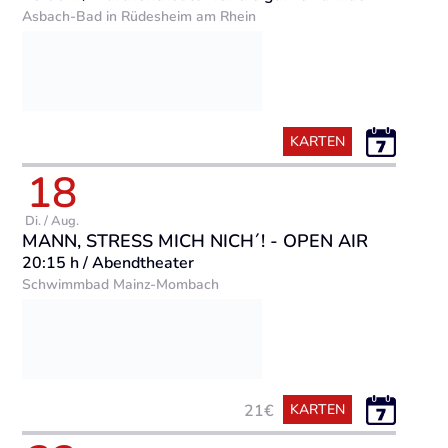
Asbach-Bad in Rüdesheim am Rhein
KARTEN
18
Di. / Aug.
MANN, STRESS MICH NICH´! - OPEN AIR
20:15 h / Abendtheater
Schwimmbad Mainz-Mombach
21€
KARTEN