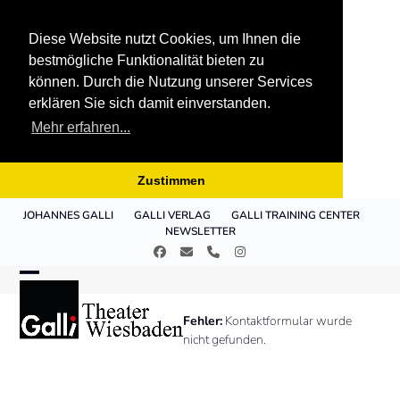
Diese Website nutzt Cookies, um Ihnen die
bestmögliche Funktionalität bieten zu
können. Durch die Nutzung unserer Services
erklären Sie sich damit einverstanden.
Mehr erfahren...
Zustimmen
Skip
JOHANNES GALLI
GALLI VERLAG
GALLI TRAINING CENTER
to
NEWSLETTER
content
Facebook
E-
Telefon
Instagram
Mail
Open
Close
mobile
mobile
Fehler:
Kontaktformular wurde
nicht gefunden.
menu
menu