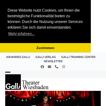
Diese Website nutzt Cookies, um Ihnen die
bestmögliche Funktionalität bieten zu
können. Durch die Nutzung unserer Services
erklären Sie sich damit einverstanden.
Mehr erfahren...
Zustimmen
Skip
JOHANNES GALLI
GALLI VERLAG
GALLI TRAINING CENTER
to
NEWSLETTER
content
Facebook
E-
Telefon
Instagram
Mail
Open
Close
mobile
mobile
menu
menu