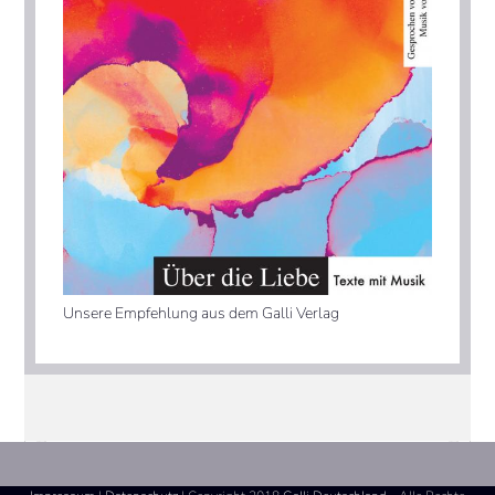
Unsere Empfehlung aus dem Galli Verlag
Nächster Beitrag:
Die Männerfalle
vorheriger Beitrag:
Die Männerfalle