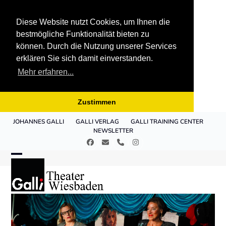
Diese Website nutzt Cookies, um Ihnen die
bestmögliche Funktionalität bieten zu
können. Durch die Nutzung unserer Services
erklären Sie sich damit einverstanden.
Mehr erfahren...
Zustimmen
Skip
JOHANNES GALLI
GALLI VERLAG
GALLI TRAINING CENTER
to
NEWSLETTER
content
Facebook
E-
Telefon
Instagram
Mail
Open
Close
mobile
mobile
menu
menu