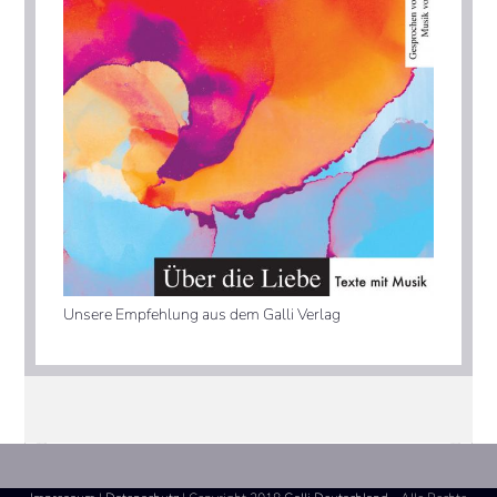
Unsere Empfehlung aus dem Galli Verlag
Nächster Beitrag:
Die Männerfalle
vorheriger Beitrag:
Die Männerfalle