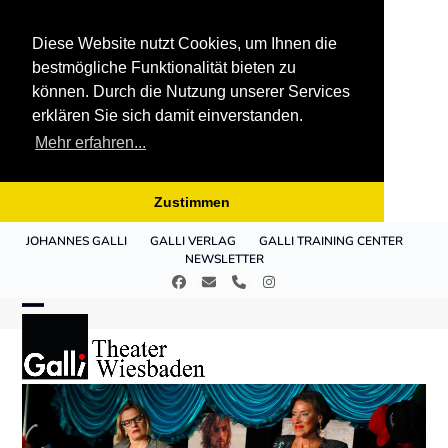
Diese Website nutzt Cookies, um Ihnen die
bestmögliche Funktionalität bieten zu
können. Durch die Nutzung unserer Services
erklären Sie sich damit einverstanden.
Mehr erfahren...
Zustimmen
Skip
JOHANNES GALLI
GALLI VERLAG
GALLI TRAINING CENTER
to
NEWSLETTER
content
Facebook
E-
Telefon
Instagram
Mail
Open
Close
mobile
mobile
menu
menu