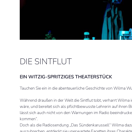
DIE SINTFLUT
EIN WITZIG-SPRITZIGES THEATERSTÜCK
Tauchen Sie ein in die abenteuerliche Geschichte von Wilma W
Während draußen in der Welt die Sintflut tobt, verharrt Wilma 
wäre, und bereitet sich als pflichtbewusste Lehrerin auf ihren 
lässt sich auch nicht von den Warnungen im Radio beeindrucken
kommen“.
Doch als die Radiosendung „Das Sündenkarussell“ Wilma dazu
auszubrechen, entdeckt sie unerwartete Facetten ihres Charakte