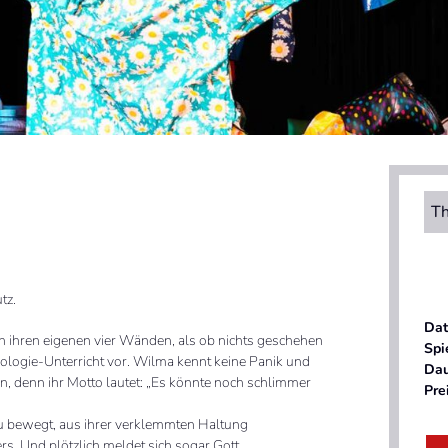
Th
utz.
Da
in ihren eigenen vier Wänden, als ob nichts geschehen
Spi
Biologie-Unterricht vor. Wilma kennt keine Panik und
Da
, denn ihr Motto lautet: „Es könnte noch schlimmer
Pre
 bewegt, aus ihrer verklemmten Haltung
rs. Und plötzlich meldet sich sogar Gott