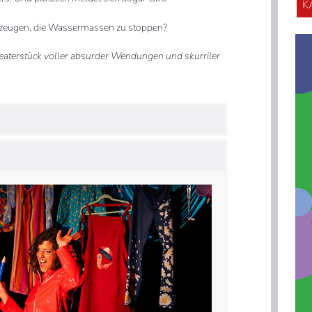
K
berzeugen, die Wassermassen zu stoppen?
heaterstück voller absurder Wendungen und skurriler