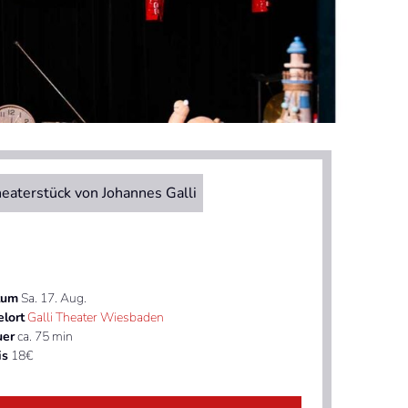
eaterstück von Johannes Galli
tum
Sa. 17. Aug.
elort
Galli Theater Wiesbaden
uer
ca. 75 min
is
18€