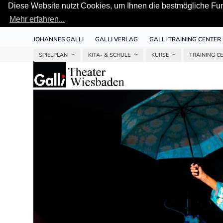
Diese Website nutzt Cookies, um Ihnen die bestmögliche Funk
Mehr erfahren...
Skip
JOHANNES GALLI
GALLI VERLAG
GALLI TRAINING CENTER
to
content
SPIELPLAN
KITA- & SCHULE
KURSE
TRAINING C