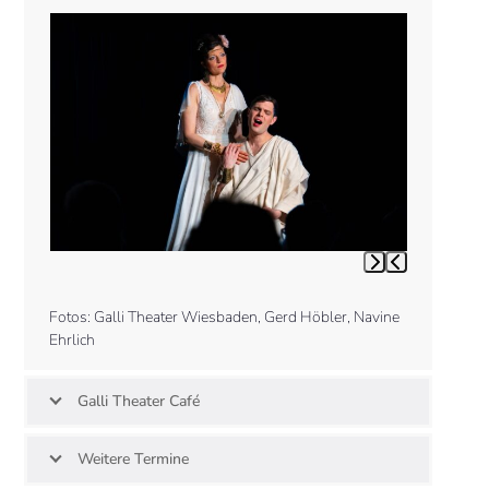
Use
the
left
and
right
arrow
keys
to
access
the
carousel
Press
navigation
escape
buttons
to
Fotos: Galli Theater Wiesbaden, Gerd Höbler, Navine
go
Ehrlich
to
the
first
Galli Theater Café
slide
Weitere Termine