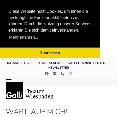
Diese Website nutzt Cookies, um Ihnen die
bestmögliche Funktionalität bieten zu
können. Durch die Nutzung unserer Services
erklären Sie sich damit einverstanden.
Mehr erfahren...
Zustimmen
Skip
JOHANNES GALLI
GALLI VERLAG
GALLI TRAINING CENTER
to
NEWSLETTER
content
Facebook
E-
Telefon
Instagram
Mail
Open
Close
mobile
mobile
menu
menu
WART‘ AUF MICH!