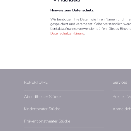
Hinweis zum Datenschutz:
Wir benötigen Ihre Daten wie Ihren Namen und Ihre
gespeichert und verarbeitet. Selbstverständlich werd
Kontaktaufnahme verwenden dürfen. Dieses Einverstä
Datenschutzerklärung
.
Bitte lasse dieses Feld leer.
REPERTOIRE
Services
Abendtheater Stücke
Preise – V
Kindertheater Stücke
Anmeldeb
Präventionstheater Stücke