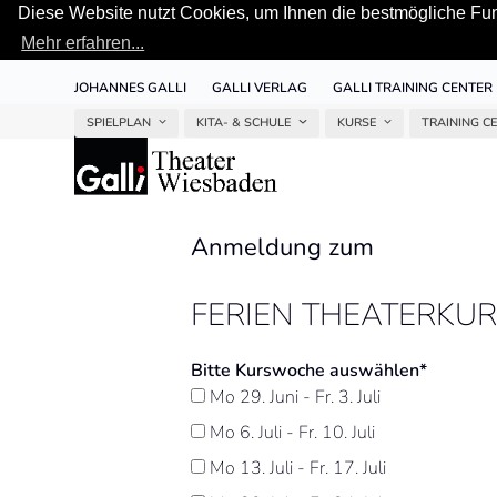
Diese Website nutzt Cookies, um Ihnen die bestmögliche Funk
Mehr erfahren...
Skip
JOHANNES GALLI
GALLI VERLAG
GALLI TRAINING CENTER
to
content
SPIELPLAN
KITA- & SCHULE
KURSE
TRAINING C
Anmeldung zum
FERIEN THEATERKUR
Bitte Kurswoche auswählen*
Mo 29. Juni - Fr. 3. Juli
Mo 6. Juli - Fr. 10. Juli
Mo 13. Juli - Fr. 17. Juli