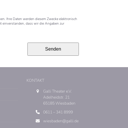
nen. Ihre Daten werden diesem Zwecke elektronisch
mit einverstanden, dass wir die Angaben zur
KONTAKT
Galli Theater e.V.
Adelheidstr. 21
65185 Wiesbaden
0611 – 341 8999
wiesbaden@galli.de