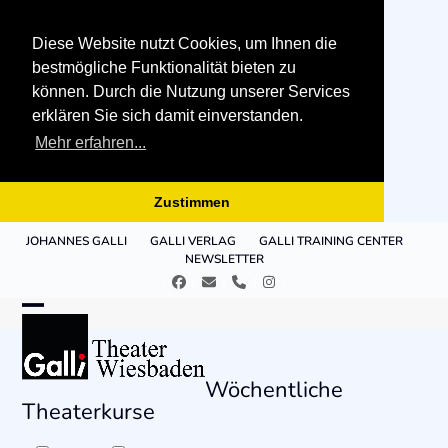
Diese Website nutzt Cookies, um Ihnen die
bestmögliche Funktionalität bieten zu
können. Durch die Nutzung unserer Services
erklären Sie sich damit einverstanden.
Mehr erfahren...
Zustimmen
Skip
JOHANNES GALLI
GALLI VERLAG
GALLI TRAINING CENTER
to
NEWSLETTER
content
Facebook
E-
Telefon
Instagram
Mail
Open
Close
mobile
mobile
Wöchentliche
menu
menu
Theaterkurse