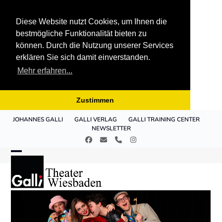
Diese Website nutzt Cookies, um Ihnen die
bestmögliche Funktionalität bieten zu
können. Durch die Nutzung unserer Services
erklären Sie sich damit einverstanden.
Mehr erfahren...
Zustimmen
Skip
JOHANNES GALLI
GALLI VERLAG
GALLI TRAINING CENTER
to
NEWSLETTER
content
Facebook
E-
Telefon
Instagram
Mail
Open
Close
mobile
mobile
menu
menu