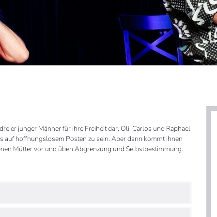
eier junger Männer für ihre Freiheit dar. Oli, Carlos und Raphael
ngs auf hoffnungslosem Posten zu sein. Aber dann kommt ihnen
e eigenen Mütter vor und üben Abgrenzung und Selbstbestimmung.