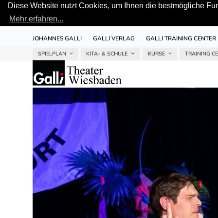
Diese Website nutzt Cookies, um Ihnen die bestmögliche Funk
Mehr erfahren...
Skip
JOHANNES GALLI
GALLI VERLAG
GALLI TRAINING CENTER
to
content
SPIELPLAN
KITA- & SCHULE
KURSE
TRAINING C