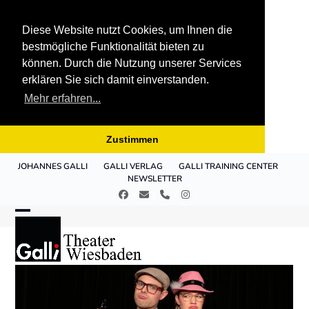
Diese Website nutzt Cookies, um Ihnen die
bestmögliche Funktionalität bieten zu
können. Durch die Nutzung unserer Services
erklären Sie sich damit einverstanden.
Mehr erfahren...
Zustimmen
Skip
JOHANNES GALLI
GALLI VERLAG
GALLI TRAINING CENTER
to
NEWSLETTER
content
Facebook
E-
Telefon
Instagram
Mail
Open
Close
mobile
mobile
menu
menu