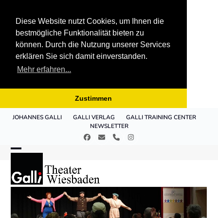
Diese Website nutzt Cookies, um Ihnen die
bestmögliche Funktionalität bieten zu
können. Durch die Nutzung unserer Services
erklären Sie sich damit einverstanden.
Mehr erfahren...
Zustimmen
Skip
JOHANNES GALLI
GALLI VERLAG
GALLI TRAINING CENTER
to
NEWSLETTER
content
Facebook
E-
Telefon
Instagram
Mail
Open
Close
mobile
mobile
menu
menu