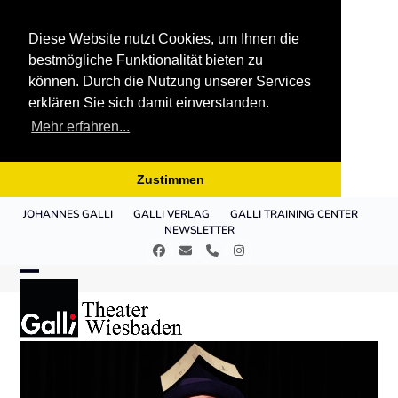
Diese Website nutzt Cookies, um Ihnen die
bestmögliche Funktionalität bieten zu
können. Durch die Nutzung unserer Services
erklären Sie sich damit einverstanden.
Mehr erfahren...
Zustimmen
Skip
JOHANNES GALLI
GALLI VERLAG
GALLI TRAINING CENTER
to
NEWSLETTER
content
Facebook
E-
Telefon
Instagram
Mail
Open
Close
mobile
mobile
menu
menu