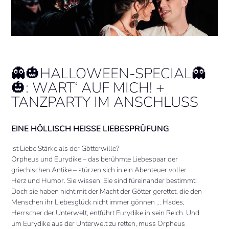
👻🎃HALLOWEEN-SPECIAL👻
🎃: WART‘ AUF MICH! +
TANZPARTY IM ANSCHLUSS
EINE HÖLLISCH HEISSE LIEBESPRÜFUNG
Ist Liebe Stärke als der Götterwille?
Orpheus und Eurydike – das berühmte Liebespaar der
griechischen Antike – stürzen sich in ein Abenteuer voller
Herz und Humor. Sie wissen: Sie sind füreinander bestimmt!
Doch sie haben nicht mit der Macht der Götter gerettet, die den
Menschen ihr Liebesglück nicht immer gönnen … Hades,
Herrscher der Unterwelt, entführt Eurydike in sein Reich. Und
um Eurydike aus der Unterwelt zu retten, muss Orpheus