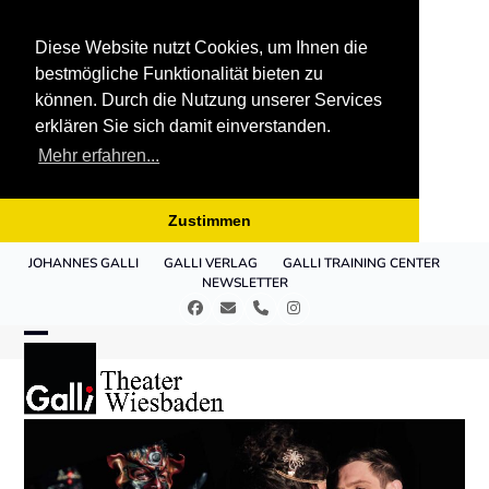
Diese Website nutzt Cookies, um Ihnen die
bestmögliche Funktionalität bieten zu
können. Durch die Nutzung unserer Services
erklären Sie sich damit einverstanden.
Mehr erfahren...
Zustimmen
Skip
JOHANNES GALLI
GALLI VERLAG
GALLI TRAINING CENTER
to
NEWSLETTER
content
Facebook
E-
Telefon
Instagram
Mail
Open
Close
mobile
mobile
menu
menu