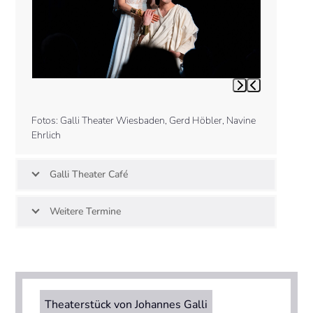
arrow
keys
to
access
the
carousel
Press
navigation
escape
buttons
to
Fotos: Galli Theater Wiesbaden, Gerd Höbler, Navine
go
Ehrlich
to
the
first
Galli Theater Café
slide
Weitere Termine
Theaterstück von Johannes Galli