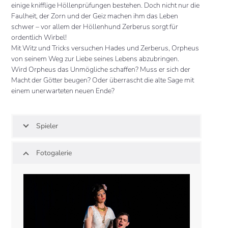
einige knifflige Höllenprüfungen bestehen. Doch nicht nur die
Faulheit, der Zorn und der Geiz machen ihm das Leben
schwer – vor allem der Höllenhund Zerberus sorgt für
ordentlich Wirbel!
Mit Witz und Tricks versuchen Hades und Zerberus, Orpheus
von seinem Weg zur Liebe seines Lebens abzubringen.
Wird Orpheus das Unmögliche schaffen? Muss er sich der
Macht der Götter beugen? Oder überrascht die alte Sage mit
einem unerwarteten neuen Ende?
Spieler
Fotogalerie
Use
the
left
and
right