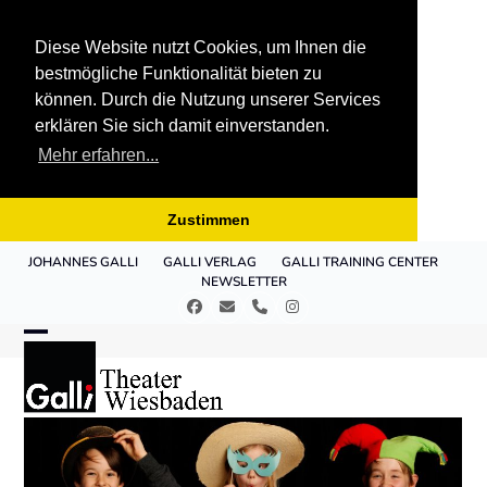
Diese Website nutzt Cookies, um Ihnen die
bestmögliche Funktionalität bieten zu
können. Durch die Nutzung unserer Services
erklären Sie sich damit einverstanden.
Mehr erfahren...
Zustimmen
Skip
JOHANNES GALLI
GALLI VERLAG
GALLI TRAINING CENTER
to
NEWSLETTER
content
Facebook
E-
Telefon
Instagram
Mail
Open
Close
mobile
mobile
menu
menu